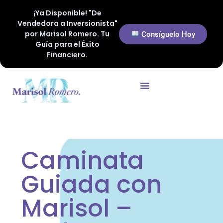
¡Ya Disponible! "De
Vendedora a Inversionista"
por Marisol Romero. Tu
Consíguelo Hoy
Guía para el Éxito
Financiero.
Caminata
Guiada con
Marisol –