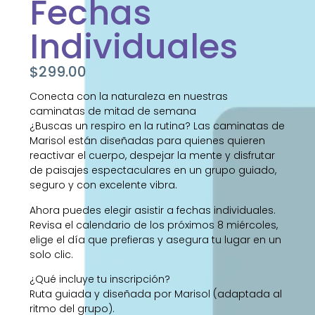
Fechas
Individuales
$
299.00
Conecta con la naturaleza en nuestras
caminatas de mitad de semana
¿Buscas un respiro en la rutina? Las caminatas de
Marisol están diseñadas para quienes quieren
reactivar el cuerpo, despejar la mente y disfrutar
de paisajes espectaculares en un grupo guiado,
seguro y con excelente vibra.
Ahora puedes elegir asistir a fechas individuales.
Revisa el calendario de los próximos 8 miércoles,
elige el día que prefieras y asegura tu lugar en un
solo clic.
¿Qué incluye tu inscripción?
Ruta guiada y diseñada por Marisol (adaptada al
ritmo del grupo).